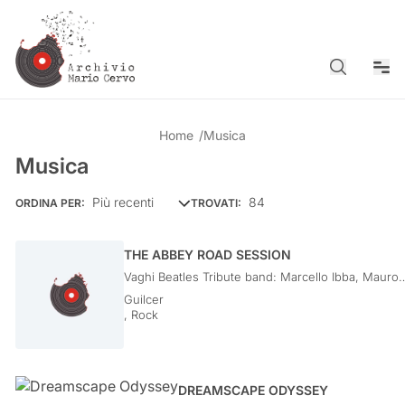
Cerca
Men
Home
/
Musica
Musica
84
ORDINA PER:
TROVATI:
THE ABBEY ROAD SESSION
Vaghi Beatles Tribute band: Marcello Ibba, Mauro
Vacca, Gabriele Grecu, Giacomo Dessì
Guilcer
,
Rock
DREAMSCAPE ODYSSEY