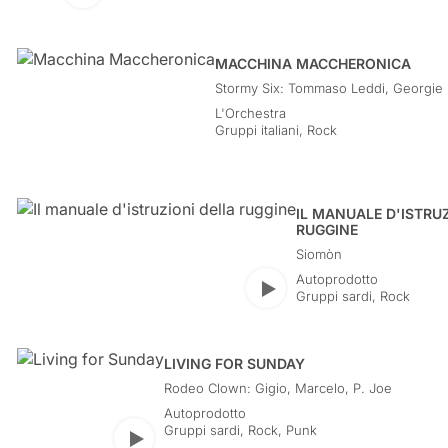
MACCHINA MACCHERONICA
Stormy Six: Tommaso Leddi, Georgie 
Leonardo Schiavone, Umberto Fiori, 
L'Orchestra
Salvatore Garau, Pino Martini
Gruppi italiani
,
Rock
IL MANUALE D'ISTRU
RUGGINE
Siomòn
Autoprodotto
Play
Gruppi sardi
,
Rock
LIVING FOR SUNDAY
Rodeo Clown: Gigio, Marcelo, P. Joe
Autoprodotto
Gruppi sardi
,
Rock, Punk
Play