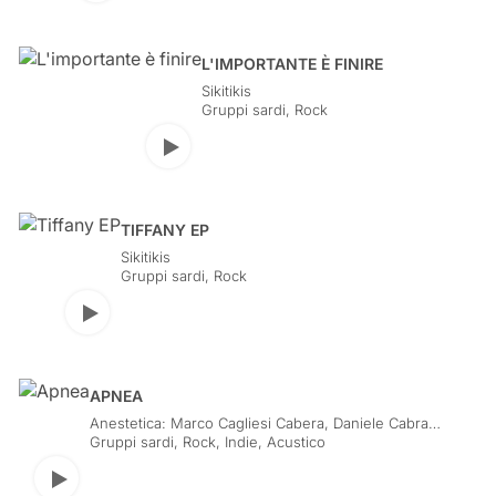
L'IMPORTANTE È FINIRE
Sikitikis
Gruppi sardi
,
Rock
Play
TIFFANY EP
Sikitikis
Gruppi sardi
,
Rock
Play
APNEA
Anestetica: Marco Cagliesi Cabera, Daniele Cabras,
Fabio Piccinnu, Riccardo Nieddu, Riccardo Sanna
Gruppi sardi
,
Rock, Indie, Acustico
Play