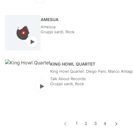
AMESUA
Amesua
Gruppi sardi
,
Rock
Play
KING HOWL QUARTET
King Howl Quartet: Diego Pani, Marco Antago
Alesandro Cau, Damiano Fanti
Talk About Records
Gruppi sardi
,
Rock
Play
Precedente
Successi
1
2
3
4