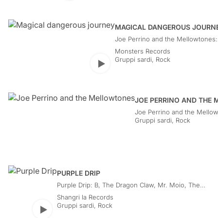
MAGICAL DANGEROUS JOURN
Joe Perrino and the Mellowtones:
Flavio Piga, Fabrizio Rizzu, Gianfra
Monsters Records
Argiolas
Gruppi sardi
,
Rock
Play
JOE PERRINO AND THE
Joe Perrino and the Mellow
Carlo Camerota, Mario Loi,
Gruppi sardi
,
Rock
Argiolas
PURPLE DRIP
Purple Drip: B, The Dragon Claw, Mr. Moio, The
Cavemen
Shangri la Records
Gruppi sardi
,
Rock
Play