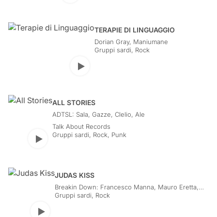
TERAPIE DI LINGUAGGIO
Dorian Gray, Maniumane
Gruppi sardi
,
Rock
Play
ALL STORIES
ADTSL: Sala, Gazze, Clelio, Ale
Talk About Records
Gruppi sardi
,
Rock, Punk
Play
JUDAS KISS
Breakin Down: Francesco Manna, Mauro Eretta,
Simone Piu, Fabrizio Murgia
Gruppi sardi
,
Rock
Play