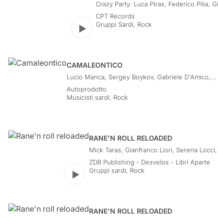
Crazy Party: Luca Piras, Federico Pilia, G
Marras, Alessandro Ledda, Sara Pintus
CPT Records
Gruppi Sardi
,
Rock
Play
CAMALEONTICO
Lucio Manca, Sergey Boykov, Gabriele D'Amico,
Eros Melis
Autoprodotto
Musicisti sardi
,
Rock
RANE'N ROLL RELOADED
Mick Taras, Gianfranco Liori, Serena Locci,
Maroccolo, Antonio Aiazzi, Andrea Chiment
ZDB Publishing - Desvelos - Libri Aparte
Fresu, Iosonouncane, Giovanni Ferrario, 
Gruppi sardi
,
Rock
Race, Giorgio Canali, Theo Teardo, Susann
Play
The Mellowtones, Sikitikis, Tre allegri ragaz
Rossofuoco, Dorian Gray, Gamaar, Helter
Shelter: Filippo Siddi, Arnaldo Pontis, Mas
Gentile, Marco Mancini, Gianfranco Liori, F
RANE'N ROLL RELOADED
Piga, Valentino Murru, Giuseppe Pionca