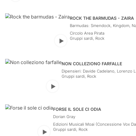
ROCK THE BARMUDAS - ZAIRA
Barmudas: Smendock, Kingdom, Na
Circolo Area Pirata
Gruppi sardi
,
Rock
Play
NON COLLEZIONO FARFALLE
Dipensieri: Davide Cadelano, Lorenzo L
Simone De Muro, Federico Sanna
Gruppi sardi
,
Rock
Play
FORSE IL SOLE CI ODIA
Dorian Gray
Edizioni Musicali Moai (Concessione Vox Da
Gruppi sardi
,
Rock
Play