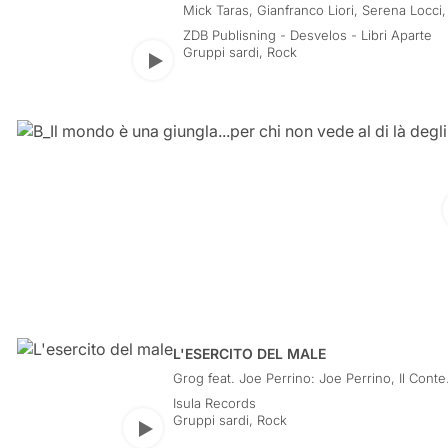
Mick Taras, Gianfranco Liori, Serena Locci,
Maroccolo, Antonio Aiazzi, Andrea Chiment
ZDB Publisning - Desvelos - Libri Aparte
Fresu, Iosonouncane, Giovanni Ferrario, 
Gruppi sardi
,
Rock
Race, Giorgio Canali, Theo Teardo, Susann
Play
The Mellowtones, Sikitikis, Tre allegri ragaz
Rossofuoco, Dorian Gray, Gamaar, Helter
Shelter: Filippo Siddi, Arnaldo Pontis, Mas
Gentile, Marco Mancini, Gianfranco Liori, F
Piga, Valentino Murru, Giuseppe Pionca
L'ESERCITO DEL MALE
Grog feat. Joe Perrino: Joe Perrino, Il Conte
Solinas, Angelo Pingerna, Claudio Sechi, Ji
Isula Records
Solinas, Sick Boy
Gruppi sardi
,
Rock
Play