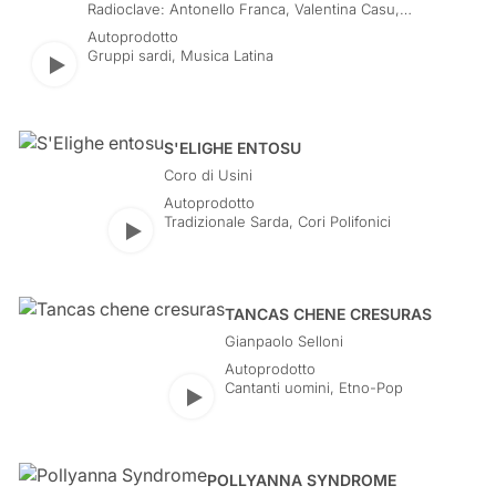
Radioclave: Antonello Franca, Valentina Casu,
Giuseppe Sassu, Alessandro Zizi, Marco Bande,
Autoprodotto
Sebastiano Pacifico, Jacopo Careddu, Gavino
Gruppi sardi
,
Musica Latina
Paddeu
Play
S'ELIGHE ENTOSU
Coro di Usini
Autoprodotto
Tradizionale Sarda
,
Cori Polifonici
Play
TANCAS CHENE CRESURAS
Gianpaolo Selloni
Autoprodotto
Cantanti uomini
,
Etno-Pop
Play
POLLYANNA SYNDROME