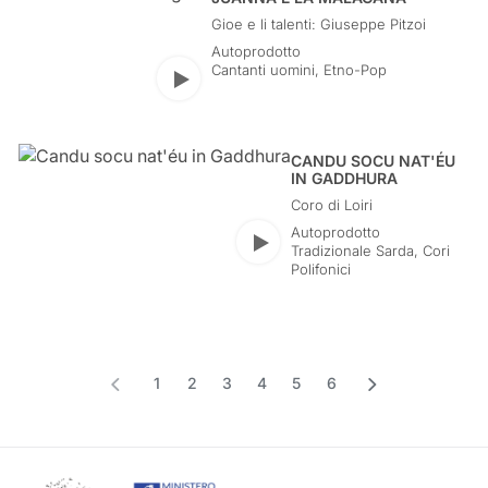
Gioe e li talenti: Giuseppe Pitzoi
Autoprodotto
Cantanti uomini
,
Etno-Pop
Play
CANDU SOCU NAT'ÉU
IN GADDHURA
Coro di Loiri
Autoprodotto
Play
Tradizionale Sarda
,
Cori
Polifonici
Precedente
Successivo
1
2
3
4
5
6