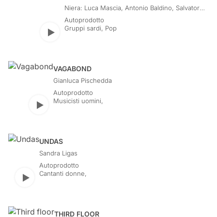
Niera: Luca Mascia, Antonio Baldino, Salvatore
Chessa, Antonio Faedda, Piero Cossu, Alberto
Autoprodotto
Santoru
Gruppi sardi
,
Pop
Play
VAGABOND
Gianluca Pischedda
Autoprodotto
Musicisti uomini
,
Play
UNDAS
Sandra Ligas
Autoprodotto
Cantanti donne
,
Play
THIRD FLOOR