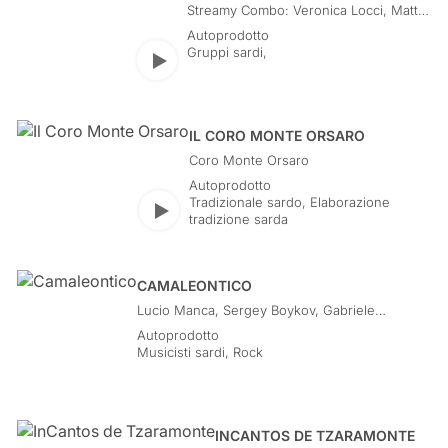
Streamy Combo: Veronica Locci, Mattia
Murtas
Autoprodotto
Gruppi sardi
,
Play
IL CORO MONTE ORSARO
Coro Monte Orsaro
Autoprodotto
Tradizionale sardo
,
Elaborazione
Play
tradizione sarda
CAMALEONTICO
Lucio Manca, Sergey Boykov, Gabriele
D'Amico, Eros Melis
Autoprodotto
Musicisti sardi
,
Rock
INCANTOS DE TZARAMONTE