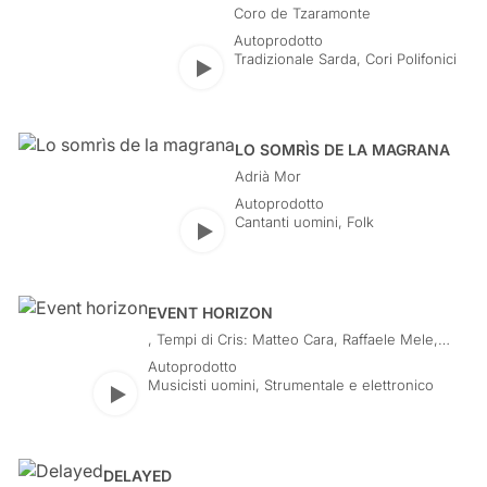
Coro de Tzaramonte
Autoprodotto
Tradizionale Sarda
,
Cori Polifonici
Play
LO SOMRÌS DE LA MAGRANA
Adrià Mor
Autoprodotto
Cantanti uomini
,
Folk
Play
EVENT HORIZON
, Tempi di Cris: Matteo Cara, Raffaele Mele,
Mauro Dore, Paolo Succu, DJ Cris,
Autoprodotto
Musicisti uomini
,
Strumentale e elettronico
Play
DELAYED