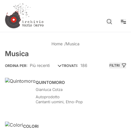
Cerca
Men
Home
/
Musica
Musica
186
FILTRI
ORDINA PER:
TROVATI:
QUINTOMORO
Gianluca Cotza
Autoprodotto
Cantanti uomini
,
Etno-Pop
COLORI