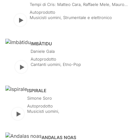
Tempi di Cris: Matteo Cara, Raffaele Mele, Mauro
Dore, Paolo Succu, DJ Cris
Autoprodotto
Musicisti uomini
,
Strumentale e elettronico
Play
IMBÀTIDU
Daniele Gala
Autoprodotto
Cantanti uomini
,
Etno-Pop
Play
ISPIRALE
Simone Soro
Autoprodotto
Musicisti uomini
,
Play
ANDALAS NOAS