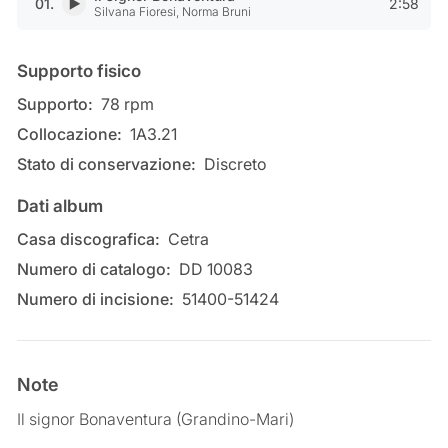
01.
2:58
Riproduci Il signor Bonaventura di Silvana Fioresi, Norma Bruni
Silvana Fioresi, Norma Bruni
Informazioni
Supporto fisico
Supporto:
78 rpm
Collocazione:
1A3.21
Stato di conservazione:
Discreto
Dati album
Casa discografica:
Cetra
Numero di catalogo:
DD 10083
Numero di incisione:
51400-51424
Note
Il signor Bonaventura (Grandino-Mari)