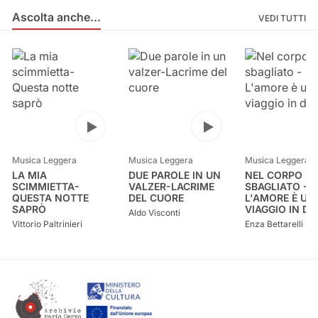
Ascolta anche...
Ascolta anche...
VEDI TUTTI
Apri audio player
Apri audio player
Musica Leggera
Musica Leggera
Musica Leggera
LA MIA
DUE PAROLE IN UN
NEL CORPO
SCIMMIETTA-
VALZER-LACRIME
SBAGLIATO -
QUESTA NOTTE
DEL CUORE
L'AMORE È UN
SAPRÒ
VIAGGIO IN DU
Aldo Visconti
Vittorio Paltrinieri
Enza Bettarelli