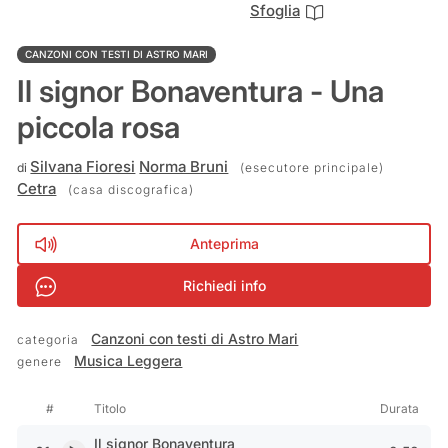
Sfoglia
CANZONI CON TESTI DI ASTRO MARI
Il signor Bonaventura - Una
piccola rosa
Silvana Fioresi
Norma Bruni
di
(esecutore principale)
Cetra
(casa discografica)
Anteprima
Richiedi info
Canzoni con testi di Astro Mari
categoria
Musica Leggera
genere
Pulsante Play/pausa
Lista brani
#
Titolo
Durata
Il signor Bonaventura