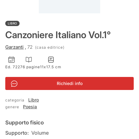
LIBRO
Canzoniere Italiano Vol.1°
,
Garzanti
72
(casa editrice)
Ed. 72
276 pagine
11x17.5 cm
Richiedi info
Libro
categoria
Poesia
genere
Informazioni
Supporto fisico
Supporto:
Volume