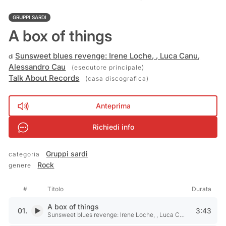
GRUPPI SARDI
A box of things
Sunsweet blues revenge: Irene Loche, , Luca Canu,
di
Alessandro Cau
(esecutore principale)
Talk About Records
(casa discografica)
Anteprima
Richiedi info
Gruppi sardi
categoria
Rock
genere
Pulsante Play/pausa
Lista brani
#
Titolo
Durata
A box of things
01.
3:43
Riproduci A box of things di Sunsweet blues revenge: Irene Loche, 
Sunsweet blues revenge: Irene Loche, , Luca Canu, Alessandro Cau