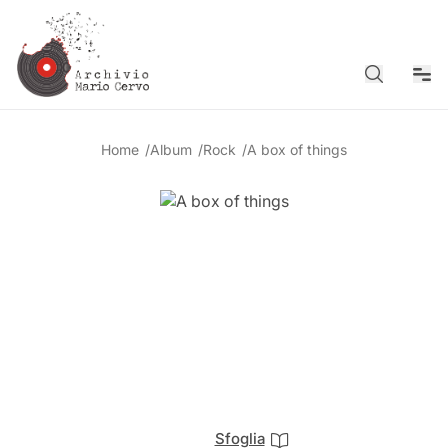
Cerca
Men
Home
/
Album
/
Rock
/
A box of things
Sfoglia