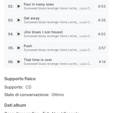
Four in many ones
02.
4:03
Riproduci Four in many ones di Sunsweet blues revenge: Irene Loc
Sunsweet blues revenge: Irene Loche, , Luca Canu, Alessandro Cau
Get away
03.
4:26
Riproduci Get away di Sunsweet blues revenge: Irene Loche, , Luc
Sunsweet blues revenge: Irene Loche, , Luca Canu, Alessandro Cau
Jinx blues ( son house)
04.
4:02
Riproduci Jinx blues ( son house) di Sunsweet blues revenge: Irene
Sunsweet blues revenge: Irene Loche, , Luca Canu, Alessandro Cau
Push
05.
3:57
Riproduci Push di Sunsweet blues revenge: Irene Loche, , Luca Ca
Sunsweet blues revenge: Irene Loche, , Luca Canu, Alessandro Cau
That time is over
06.
4:14
Riproduci That time is over di Sunsweet blues revenge: Irene Loch
Sunsweet blues revenge: Irene Loche, , Luca Canu, Alessandro Cau
Informazioni
Supporto fisico
Supporto:
CD
Stato di conservazione:
Ottimo
Dati album