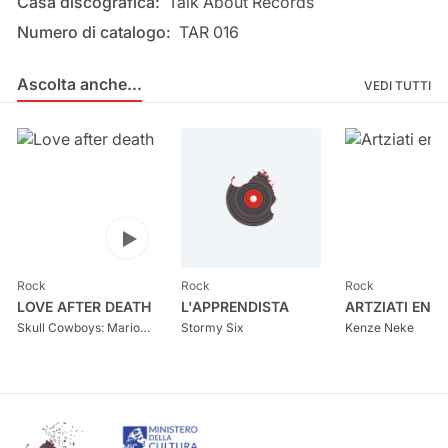
Casa discografica:
Talk About Records
Numero di catalogo:
TAR 016
Ascolta anche...
Ascolta anche...
VEDI TUTTI
Apri audio player
Rock
Rock
Rock
LOVE AFTER DEATH
L'APPRENDISTA
ARTZIATI ENT
Skull Cowboys: Mario
Stormy Six
Kenze Neke
Pierno, Andrea Congia,
Fabio Desogus, Marco
Loddo, Roberto
Matzuzzi