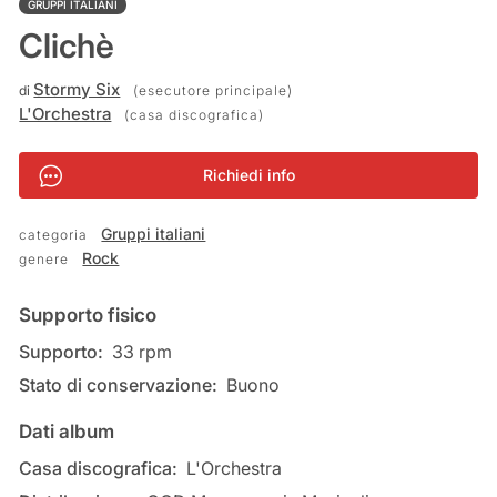
GRUPPI ITALIANI
Clichè
Stormy Six
di
(esecutore principale)
L'Orchestra
(casa discografica)
Richiedi info
Gruppi italiani
categoria
Rock
genere
Informazioni
Supporto fisico
Supporto:
33 rpm
Stato di conservazione:
Buono
Dati album
Casa discografica:
L'Orchestra