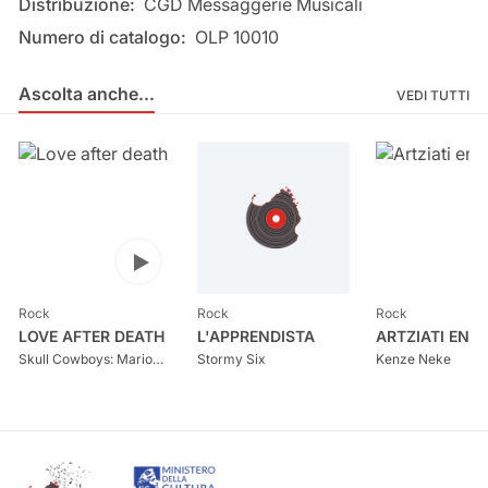
Distribuzione:
CGD Messaggerie Musicali
Numero di catalogo:
OLP 10010
Ascolta anche...
Ascolta anche...
VEDI TUTTI
Apri audio player
Rock
Rock
Rock
LOVE AFTER DEATH
L'APPRENDISTA
ARTZIATI ENT
Skull Cowboys: Mario
Stormy Six
Kenze Neke
Pierno, Andrea Congia,
Fabio Desogus, Marco
Loddo, Roberto
Matzuzzi