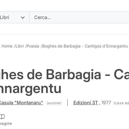
Cerca
Home
/
Libri
/
Poesia
/
Boghes de Barbagia - Cantigos d'Ennargentu
hes de Barbagia - C
nnargentu
Casula "Montanaru"
Edizioni 3T
,
1977
(autore)
(casa ed
pagine