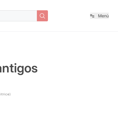
Menù
Cerca
antigos
itrice)