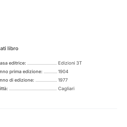
ati libro
asa editrice:
Edizioni 3T
nno prima edizione:
1904
nno di edizione:
1977
ittà:
Cagliari