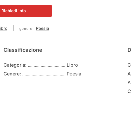
Richiedi info
ibro
Poesia
genere
Classificazione
D
Categoria:
Libro
C
Genere:
Poesia
A
A
C