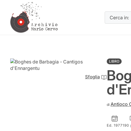
Cerca in:
LIBRO
Bog
Sfoglia
d'E
Antioco 
di
Ed. 1977
190 